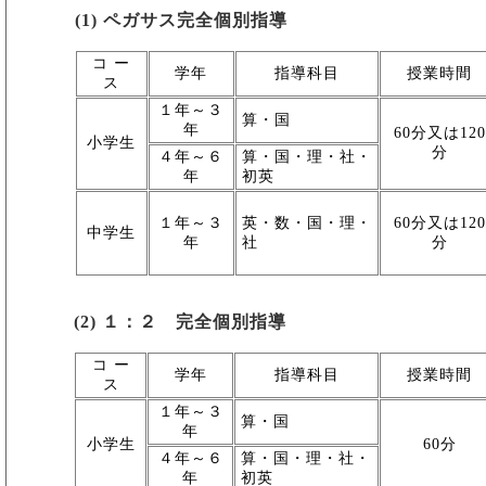
(1) ペガサス完全個別指導
コ ー
学年
指導科目
授業時間
ス
１年～３
算・国
年
60分又は120
小学生
分
４年～６
算・国・理・社・
年
初英
１年～３
英・数・国・理・
60分又は120
中学生
年
社
分
(2) １：２ 完全個別指導
コ ー
学年
指導科目
授業時間
ス
１年～３
算・国
年
小学生
60分
４年～６
算・国・理・社・
年
初英