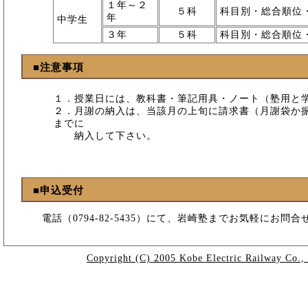
１年～２
５科
科目別・総合順位
年
中学生
３年
５科
科目別・総合順位
■注意事項
１．授業日には、教科書・筆記用具・ノート（塾用と
２．月謝の納入は、当該月の上旬に請求書（月謝袋か
までに
納入して下さい。
■申込受付
電話（0794-82-5435）にて、岩崎塾までお気軽にお問合
Copyright (C) 2005 Kobe Electric Railway Co., 