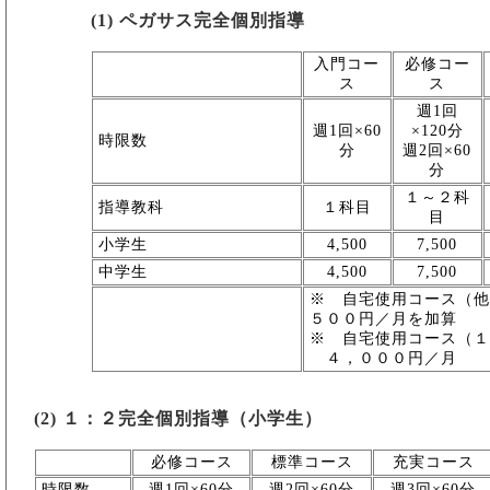
(1) ペガサス完全個別指導
入門コー
必修コー
ス
ス
週1回
週1回×60
×120分
時限数
分
週2回×60
分
１～２科
指導教科
１科目
目
小学生
4,500
7,500
中学生
4,500
7,500
※ 自宅使用コー
５００円／月を加算
※ 自宅使用コース（
４，０００円／月
(2) １：２完全個別指導（小学生）
必修コース
標準コース
充実コース
時限数
週1回×60分
週2回×60分
週3回×60分