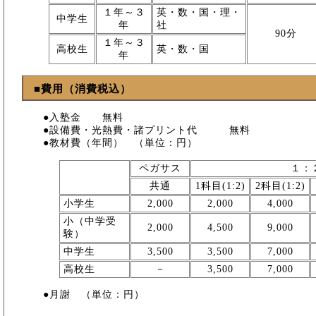
１年～３
英・数・国・理・
中学生
年
社
90分
１年～３
高校生
英・数・国
年
■費用（消費税込）
●入塾金 無料
●設備費・光熱費・諸プリント代 無料
●教材費（年間） （単位：円）
ペガサス
１：
共通
1科目(1:2)
2科目(1:2)
小学生
2,000
2,000
4,000
小（中学受
2,000
4,500
9,000
験）
中学生
3,500
3,500
7,000
高校生
－
3,500
7,000
●月謝 （単位：円）