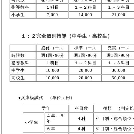
指導教科
１科目
１～２科目
１～３科目
小学生
7,000
14,000
21,000
１：２完全個別指導（中学生・高校生）
必修コース
標準コース
充実コース
時限数
週1回×90分
週2回×90分
週3回×90分
指導教科
１科目
１～２科目
１～３科目
中学生
10,000
20,000
30,000
高校生
10,000
20,000
30,000
●兵庫模試代 （単位：円）
学年
科目数
種類 （判定
４年～５
４科
科目別・総合順位
年
小学生
６年
４科
科目別・総合順位